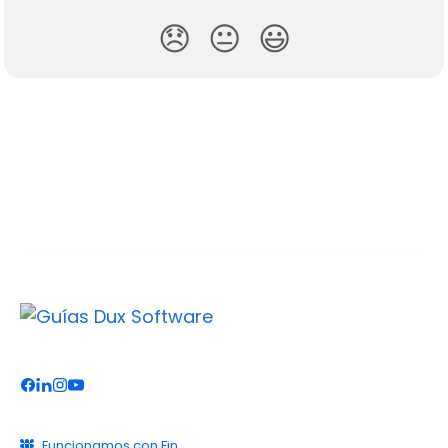
😞
😐
😃
Funcionamos con Fin