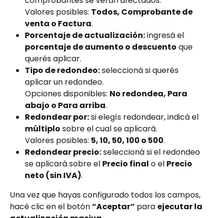
comprobantes se verán afectados.
Valores posibles: 
Todos, Comprobante de 
venta o Factura
.
Porcentaje de actualización:
 ingresá el 
porcentaje de aumento o descuento
 que 
querés aplicar.
Tipo de redondeo:
 seleccioná si querés 
aplicar un redondeo.
Opciones disponibles: 
No redondea, Para 
abajo o Para arriba
.
Redondear por:
 si elegís redondear, indicá el 
múltiplo
 sobre el cual se aplicará.
Valores posibles: 
5, 10, 50, 100 o 500
.
Redondear precio:
 seleccioná si el redondeo 
se aplicará sobre el 
Precio final
 o el 
Precio 
neto (sin IVA)
.
Una vez que hayas configurado todos los campos, 
hacé clic en el botón 
“Aceptar”
 para 
ejecutar la 