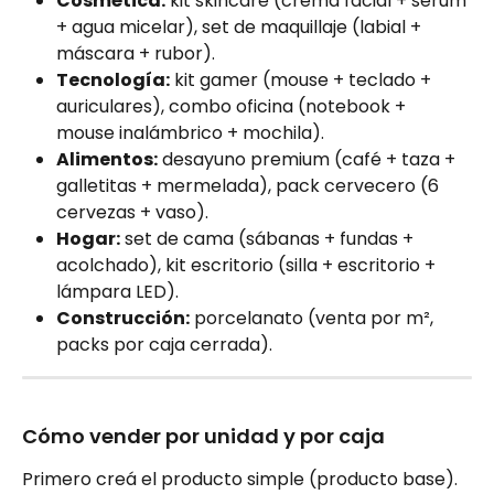
Cosmética:
 kit skincare (crema facial + sérum 
+ agua micelar), set de maquillaje (labial + 
máscara + rubor).
Tecnología:
 kit gamer (mouse + teclado + 
auriculares), combo oficina (notebook + 
mouse inalámbrico + mochila).
Alimentos:
 desayuno premium (café + taza + 
galletitas + mermelada), pack cervecero (6 
cervezas + vaso).
Hogar:
 set de cama (sábanas + fundas + 
acolchado), kit escritorio (silla + escritorio + 
lámpara LED).
Construcción:
 porcelanato (venta por m², 
packs por caja cerrada).
Cómo vender por unidad y por caja
Primero creá el producto simple (producto base). 