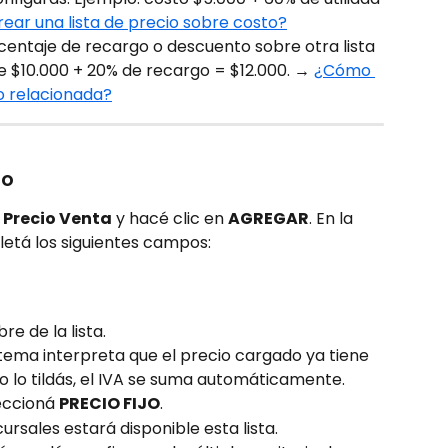
ar una lista de precio sobre costo?
rcentaje de recargo o descuento sobre otra lista 
se $10.000 + 20% de recargo = $12.000. → 
¿Cómo 
io relacionada?
jo
a Precio Venta
 y hacé clic en 
AGREGAR
. En la 
letá los siguientes campos:
re de la lista.
 sistema interpreta que el precio cargado ya tiene 
 no lo tildás, el IVA se suma automáticamente.
eccioná 
PRECIO FIJO
.
cursales estará disponible esta lista.