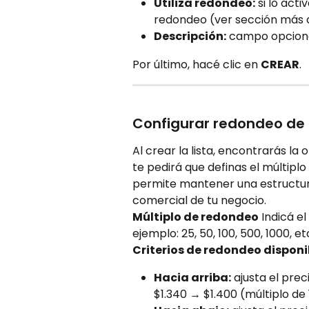
Utiliza redondeo:
 si lo act
redondeo (ver sección más 
Descripción:
 campo opcional
Por último, hacé clic en 
CREAR
.
Configurar redondeo de 
Al crear la lista, encontrarás la 
te pedirá que definas el múltiplo 
permite mantener una estructura
comercial de tu negocio.
Múltiplo de redondeo
 Indicá e
ejemplo: 25, 50, 100, 500, 1000, et
Criterios de redondeo disponi
Hacia arriba:
 ajusta el pre
$1.340 → $1.400 (múltiplo de 