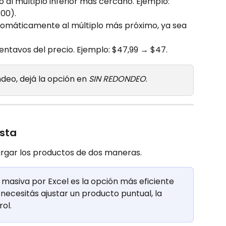
io al múltiplo inferior más cercano. Ejemplo: 
100).
omáticamente al múltiplo más próximo, ya sea 
centavos del precio. Ejemplo: $47,99 → $47.
ndeo, dejá la opción en 
SIN REDONDEO
.
ista
cargar los productos de dos maneras.
 masiva por Excel es la opción más eficiente 
necesitás ajustar un producto puntual, la 
ol.