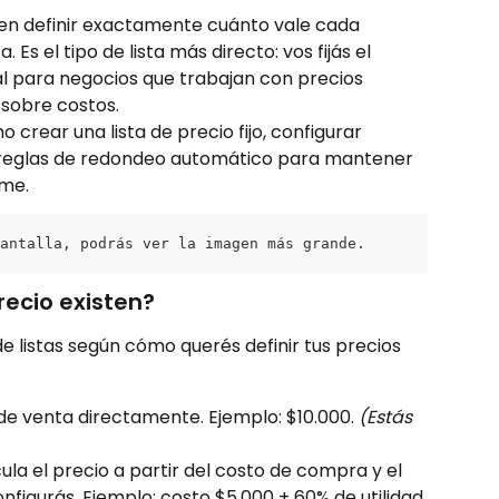
miten definir exactamente cuánto vale cada 
s el tipo de lista más directo: vos fijás el 
eal para negocios que trabajan con precios 
s sobre costos.
crear una lista de precio fijo, configurar 
reglas de redondeo automático para mantener 
rme.
antalla, podrás ver la imagen más grande.
recio existen?
e listas según cómo querés definir tus precios 
o de venta directamente. Ejemplo: $10.000. 
(Estás 
cula el precio a partir del costo de compra y el 
nfigurás. Ejemplo: costo $5.000 + 60% de utilidad 