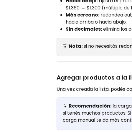
Hacia abajo:
 ajusta el prec
$1.360 → $1.300 (múltiplo de 
Más cercano:
 redondea aut
hacia arriba o hacia abajo.
Sin decimales:
 elimina los 
💡 
Nota:
 si no necesitás redo
Agregar productos a la l
Una vez creada la lista, podés 
💡 
Recomendación:
 la carga
si tenés muchos productos. Si 
carga manual te da más contr