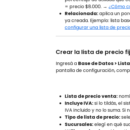
= precio $8.000. → 
¿Cómo cre
Relacionada:
 aplica un po
ya creada. Ejemplo: lista ba
configurar una lista de prec
Crear la lista de precio fi
Ingresá a 
Base de Datos > List
pantalla de configuración, comp
Lista de precio venta:
 nomb
Incluye IVA:
 si lo tildás, el
IVA incluido y no lo suma. Si
Tipo de lista de precio:
 sel
Sucursales:
 elegí en qué su