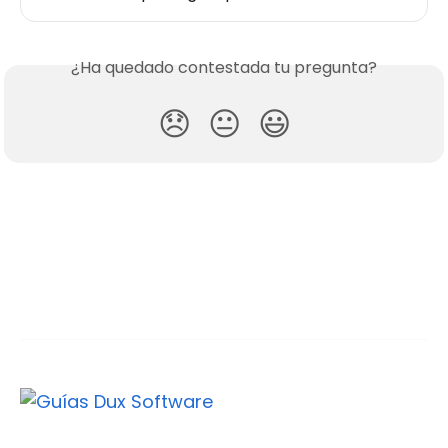
¿Ha quedado contestada tu pregunta?
😞
😐
😃