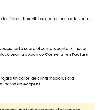
o los filtros disponibles, podrás buscar la venta 
 posicionarte sobre el comprobante "x", hacer 
seleccionar la opción de 
Convertir en Factura
.
rrojará un cartel de confirmación. Para 
el botón de 
Aceptar
.
 tenga una fecha anterior, el sistema te 