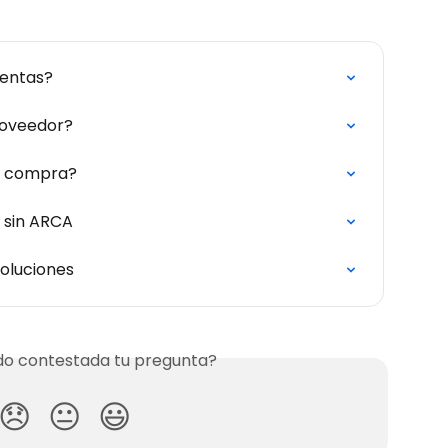
ventas?
roveedor?
de compra?
A sin ARCA
soluciones
o contestada tu pregunta?
😞
😐
😃