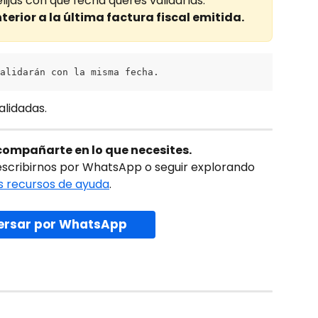
ijas con que fecha querés validarlas.
erior a la última factura fiscal emitida.
alidarán con la misma fecha.
alidadas.
ompañarte en lo que necesites.
escribirnos por WhatsApp o seguir explorando
 recursos de ayuda
.
ersar por WhatsApp