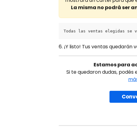
mostrara un cartel para que el
La misma no podrá ser ant
Todas las ventas elegidas se v
6. ¡Y listo! Tus ventas quedarán v
Estamos para ac
Si te quedaron dudas, podés 
más
Conv