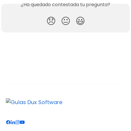
¿Ha quedado contestada tu pregunta?
😞
😐
😃