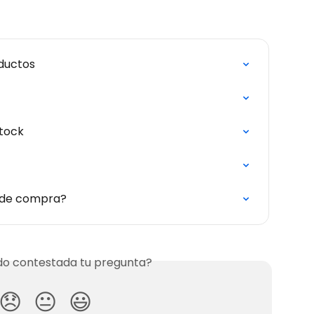
oductos
stock
 de compra?
o contestada tu pregunta?
😞
😐
😃